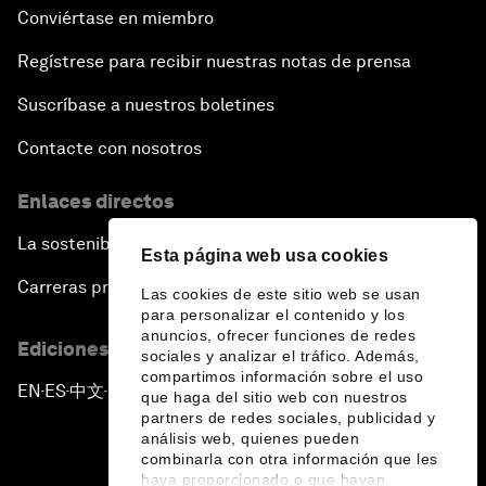
Conviértase en miembro
Regístrese para recibir nuestras notas de prensa
Suscríbase a nuestros boletines
Contacte con nosotros
Enlaces directos
La sostenibilidad en el Foro
Esta página web usa cookies
Carreras profesionales
Las cookies de este sitio web se usan
para personalizar el contenido y los
anuncios, ofrecer funciones de redes
Ediciones en otros idiomas
sociales y analizar el tráfico. Además,
compartimos información sobre el uso
EN
ES
中文
日本語
▪
▪
▪
que haga del sitio web con nuestros
partners de redes sociales, publicidad y
análisis web, quienes pueden
combinarla con otra información que les
haya proporcionado o que hayan