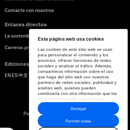
Contacte con nosotros
Enlaces directos
La sostenibilidad en el Foro
Esta página web usa cookies
Carreras profesionales
Las cookies de este sitio web se usan
para personalizar el contenido y los
anuncios, ofrecer funciones de redes
Ediciones en otros idiomas
sociales y analizar el tráfico. Además,
compartimos información sobre el uso
EN
ES
中文
日本語
▪
▪
▪
que haga del sitio web con nuestros
partners de redes sociales, publicidad y
análisis web, quienes pueden
combinarla con otra información que les
haya proporcionado o que hayan
recopilado a partir del uso que haya
Denegar
hecho de sus servicios.
Política de privacidad y normas de uso
Permitir todas
Sitemap