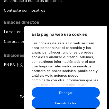
Suscríbase a nuestros boletines
Contacte con nosotros
Enlaces directos
La sostenibilidad en el Foro
Esta página web usa cookies
Carreras profesionales
Las cookies de este sitio web se usan
para personalizar el contenido y los
anuncios, ofrecer funciones de redes
Ediciones en otros idiomas
sociales y analizar el tráfico. Además,
compartimos información sobre el uso
EN
ES
中文
日本語
▪
▪
▪
que haga del sitio web con nuestros
partners de redes sociales, publicidad y
análisis web, quienes pueden
combinarla con otra información que les
haya proporcionado o que hayan
recopilado a partir del uso que haya
Denegar
hecho de sus servicios.
Política de privacidad y normas de uso
Permitir todas
Sitemap