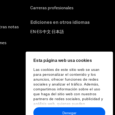
Carreras profesionales
Ediciones en otros idiomas
tras notas
EN
ES
中文
日本語
▪
▪
▪
ines
Esta página web usa cookies
Las cookies de este sitio web se usan
para personalizar el contenido y los
anuncios, ofrecer funciones de redes
sociales y analizar el tráfico. Además,
compartimos información sobre el uso
que haga del sitio web con nuestros
partners de redes sociales, publicidad y
análisis web, quienes pueden
combinarla con otra información que les
Denegar
haya proporcionado o que hayan