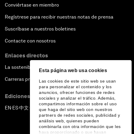
Conviértase en miembro
Regístrese para recibir nuestras notas de prensa
Suscríbase a nuestros boletines
Contacte con nosotros
Enlaces directos
La sostenibilidad en el Foro
Esta página web usa cookies
Carreras profesionales
Las cookies de este sitio web se usan
para personalizar el contenido y los
anuncios, ofrecer funciones de redes
Ediciones en otros idiomas
sociales y analizar el tráfico. Además,
compartimos información sobre el uso
EN
ES
中文
日本語
▪
▪
▪
que haga del sitio web con nuestros
partners de redes sociales, publicidad y
análisis web, quienes pueden
combinarla con otra información que les
haya proporcionado o que hayan