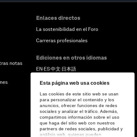
Enlaces directos
La sostenibilidad en el Foro
Carreras profesionales
Ediciones en otros idiomas
tras notas
EN
ES
中文
日本語
▪
▪
▪
ines
Esta página web usa cookies
Las cookies de este sitio web se usan
para personalizar el contenido y los
anuncios, ofrecer funciones de redes
sociales y analizar el tráfico. Además,
compartimos información sobre el uso
que haga del sitio web con nuestros
partners de redes sociales, publicidad y
análisis web, quienes pueden