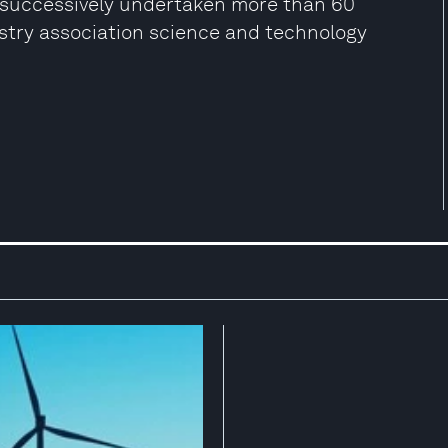
successively undertaken more than 60
dustry association science and technology