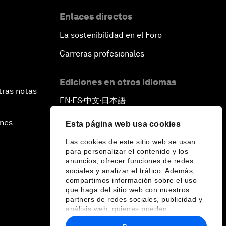
Enlaces directos
La sostenibilidad en el Foro
Carreras profesionales
Ediciones en otros idiomas
tras notas
EN
ES
中文
日本語
▪
▪
▪
ines
Esta página web usa cookies
Las cookies de este sitio web se usan
para personalizar el contenido y los
anuncios, ofrecer funciones de redes
sociales y analizar el tráfico. Además,
compartimos información sobre el uso
que haga del sitio web con nuestros
partners de redes sociales, publicidad y
análisis web, quienes pueden
combinarla con otra información que les