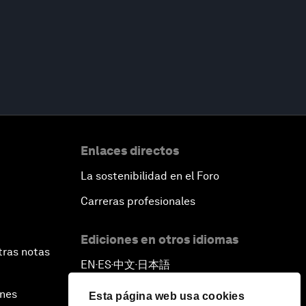
Enlaces directos
La sostenibilidad en el Foro
Carreras profesionales
Ediciones en otros idiomas
tras notas
EN
ES
中文
日本語
▪
▪
▪
ines
Esta página web usa cookies