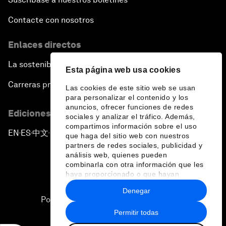
Contacte con nosotros
Enlaces directos
La sostenibilidad en el Foro
Esta página web usa cookies
Carreras profesionales
Las cookies de este sitio web se usan
para personalizar el contenido y los
anuncios, ofrecer funciones de redes
Ediciones en otros idiomas
sociales y analizar el tráfico. Además,
compartimos información sobre el uso
EN
ES
中文
日本語
▪
▪
▪
que haga del sitio web con nuestros
partners de redes sociales, publicidad y
análisis web, quienes pueden
combinarla con otra información que les
haya proporcionado o que hayan
recopilado a partir del uso que haya
Denegar
hecho de sus servicios.
Política de privacidad y normas de uso
Permitir todas
Sitemap