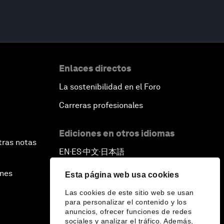
Enlaces directos
La sostenibilidad en el Foro
Carreras profesionales
Ediciones en otros idiomas
tras notas
EN
ES
中文
日本語
▪
▪
▪
ines
Esta página web usa cookies
Las cookies de este sitio web se usan
para personalizar el contenido y los
anuncios, ofrecer funciones de redes
sociales y analizar el tráfico. Además,