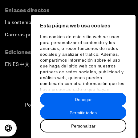
Enlaces directos
La sostenibilidad en el Foro
Esta página web usa cookies
Carreras profesionales
Las cookies de este sitio web se usan
para personalizar el contenido y los
anuncios, ofrecer funciones de redes
Ediciones en otros idiomas
sociales y analizar el tráfico. Además,
compartimos información sobre el uso
EN
ES
中文
日本語
▪
▪
▪
que haga del sitio web con nuestros
partners de redes sociales, publicidad y
análisis web, quienes pueden
combinarla con otra información que les
haya proporcionado o que hayan
recopilado a partir del uso que haya
Denegar
hecho de sus servicios.
Política de privacidad y normas de uso
Permitir todas
Sitemap
Personalizar
©
2026
Foro Económico Mundial
EN
ES
中文
日本語