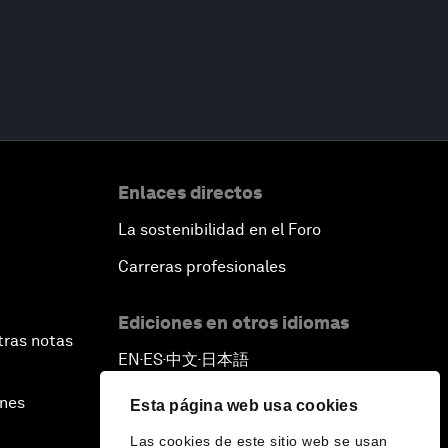
Enlaces directos
La sostenibilidad en el Foro
Carreras profesionales
Ediciones en otros idiomas
tras notas
EN
ES
中文
日本語
▪
▪
▪
ines
Esta página web usa cookies
Las cookies de este sitio web se usan