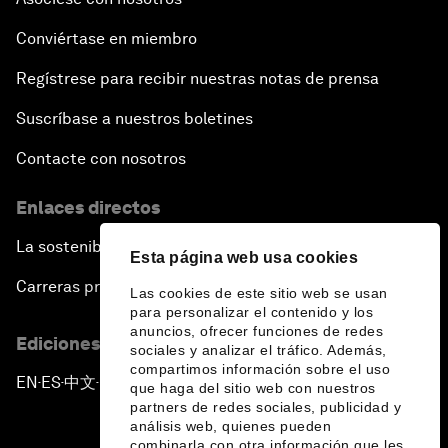
Conviértase en miembro
Regístrese para recibir nuestras notas de prensa
Suscríbase a nuestros boletines
Contacte con nosotros
Enlaces directos
La sostenibilidad en el Foro
Esta página web usa cookies
Carreras profesionales
Las cookies de este sitio web se usan
para personalizar el contenido y los
anuncios, ofrecer funciones de redes
Ediciones en otros idiomas
sociales y analizar el tráfico. Además,
compartimos información sobre el uso
EN
ES
中文
日本語
▪
▪
▪
que haga del sitio web con nuestros
partners de redes sociales, publicidad y
análisis web, quienes pueden
combinarla con otra información que les