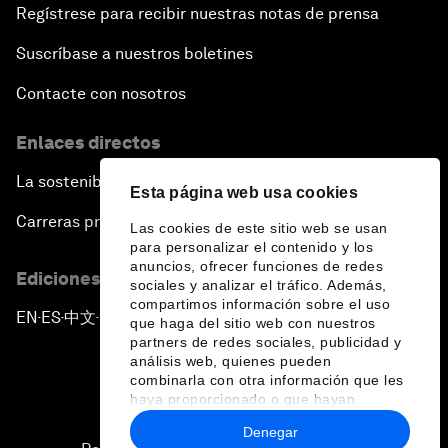
Regístrese para recibir nuestras notas de prensa
Suscríbase a nuestros boletines
Contacte con nosotros
Enlaces directos
La sostenibilidad en el Foro
Esta página web usa cookies
Carreras profesionales
Las cookies de este sitio web se usan
para personalizar el contenido y los
anuncios, ofrecer funciones de redes
Ediciones en otros idiomas
sociales y analizar el tráfico. Además,
compartimos información sobre el uso
EN
ES
中文
日本語
▪
▪
▪
que haga del sitio web con nuestros
partners de redes sociales, publicidad y
análisis web, quienes pueden
combinarla con otra información que les
haya proporcionado o que hayan
recopilado a partir del uso que haya
Denegar
hecho de sus servicios.