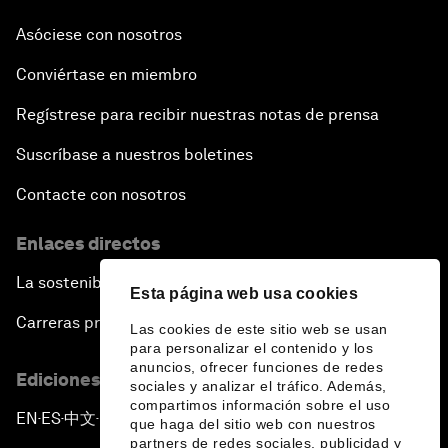
Asóciese con nosotros
Conviértase en miembro
Regístrese para recibir nuestras notas de prensa
Suscríbase a nuestros boletines
Contacte con nosotros
Enlaces directos
La sostenibilidad en el Foro
Esta página web usa cookies
Carreras profesionales
Las cookies de este sitio web se usan
para personalizar el contenido y los
anuncios, ofrecer funciones de redes
Ediciones en otros idiomas
sociales y analizar el tráfico. Además,
compartimos información sobre el uso
EN
ES
中文
日本語
▪
▪
▪
que haga del sitio web con nuestros
partners de redes sociales, publicidad y