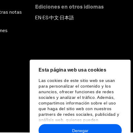
Ediciones en otros idiomas
tras notas
EN
ES
中文
日本語
▪
▪
▪
ines
Esta página web usa cookies
Las cookies de este sitio web se usan
para personalizar el contenido y los
anuncios, ofrecer funciones de redes
sociales y analizar el tráfico. Además,
compartimos información sobre el uso
que haga del sitio web con nuestros
partners de redes sociales, publicidad y
análisis web, quienes pueden
combinarla con otra información que les
Denegar
haya proporcionado o que hayan