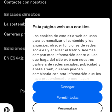
Contacte con nosotros
Enlaces directos
La sostenibilidad en el Foro
Esta página web usa cookies
Carreras profesionales
Las cookies de este sitio web se usan
para personalizar el contenido y los
anuncios, ofrecer funciones de redes
Ediciones en otros idiomas
sociales y analizar el tráfico. Además,
compartimos información sobre el uso
EN
ES
中文
日本語
▪
▪
▪
que haga del sitio web con nuestros
partners de redes sociales, publicidad y
análisis web, quienes pueden
combinarla con otra información que les
haya proporcionado o que hayan
recopilado a partir del uso que haya
Denegar
hecho de sus servicios.
Política de privacidad y normas de uso
Permitir todas
Sitemap
Personalizar
©
2026
Foro Económico Mundial
EN
ES
中文
日本語