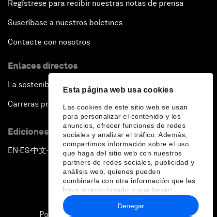
Regístrese para recibir nuestras notas de prensa
Suscríbase a nuestros boletines
Contacte con nosotros
Enlaces directos
La sostenibilidad en el Foro
Esta página web usa cookies
Carreras profesionales
Las cookies de este sitio web se usan
para personalizar el contenido y los
anuncios, ofrecer funciones de redes
Ediciones en otros idiomas
sociales y analizar el tráfico. Además,
compartimos información sobre el uso
EN
ES
中文
日本語
▪
▪
▪
que haga del sitio web con nuestros
partners de redes sociales, publicidad y
análisis web, quienes pueden
combinarla con otra información que les
haya proporcionado o que hayan
recopilado a partir del uso que haya
Denegar
hecho de sus servicios.
Política de privacidad y normas de uso