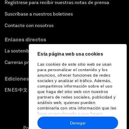
Regístrese para recibir nuestras notas de prensa
Suscríbase a nuestros boletines
Contacte con nosotros
Enlaces directos
La sostenibilidad en el Foro
Esta página web usa cookies
Carreras profesionales
Las cookies de este sitio web se usan
para personalizar el contenido y los
anuncios, ofrecer funciones de redes
Ediciones en otros idiomas
sociales y analizar el tráfico. Además,
compartimos información sobre el uso
EN
ES
中文
日本語
▪
▪
▪
que haga del sitio web con nuestros
partners de redes sociales, publicidad y
análisis web, quienes pueden
combinarla con otra información que les
haya proporcionado o que hayan
recopilado a partir del uso que haya
Denegar
hecho de sus servicios.
Política de privacidad y normas de uso