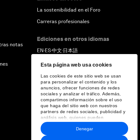
La sostenibilidad en el Foro
Carreras profesionales
Ediciones en otros idiomas
tras notas
EN
ES
中文
日本語
▪
▪
▪
ines
Esta página web usa cookies
Las cookies de este sitio web se usan
para personalizar el contenido y los
anuncios, ofrecer funciones de redes
sociales y analizar el tráfico. Además,
compartimos información sobre el uso
que haga del sitio web con nuestros
partners de redes sociales, publicidad y
análisis web, quienes pueden
combinarla con otra información que les
Denegar
haya proporcionado o que hayan
recopilado a partir del uso que haya