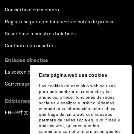
Conviértase en miembro
Regístrese para recibir nuestras notas de prensa
Suscríbase a nuestros boletines
Contacte con nosotros
Enlaces directos
La sostenibilidad en el Foro
Esta página web usa cookies
Carreras profesionales
Las cookies de este sitio web se usan
para personalizar el contenido y los
anuncios, ofrecer funciones de redes
Ediciones en otros idiomas
sociales y analizar el tráfico. Además,
compartimos información sobre el uso
EN
ES
中文
日本語
▪
▪
▪
que haga del sitio web con nuestros
partners de redes sociales, publicidad y
análisis web, quienes pueden
combinarla con otra información que les