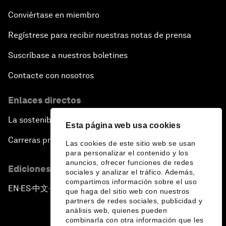
Conviértase en miembro
Regístrese para recibir nuestras notas de prensa
Suscríbase a nuestros boletines
Contacte con nosotros
Enlaces directos
La sostenibilidad en el Foro
Esta página web usa cookies
Carreras profesionales
Las cookies de este sitio web se usan
para personalizar el contenido y los
anuncios, ofrecer funciones de redes
Ediciones en otros idiomas
sociales y analizar el tráfico. Además,
compartimos información sobre el uso
EN
ES
中文
日本語
▪
▪
▪
que haga del sitio web con nuestros
partners de redes sociales, publicidad y
análisis web, quienes pueden
combinarla con otra información que les