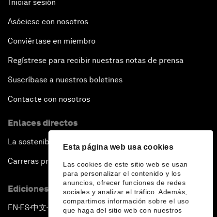
Iniciar sesión
Asóciese con nosotros
Conviértase en miembro
Regístrese para recibir nuestras notas de prensa
Suscríbase a nuestros boletines
Contacte con nosotros
Enlaces directos
La sostenibilidad en el Foro
Esta página web usa cookies
Carreras profesionales
Las cookies de este sitio web se usan
para personalizar el contenido y los
anuncios, ofrecer funciones de redes
Ediciones en otros idiomas
sociales y analizar el tráfico. Además,
compartimos información sobre el uso
EN
ES
中文
日本語
▪
▪
▪
que haga del sitio web con nuestros