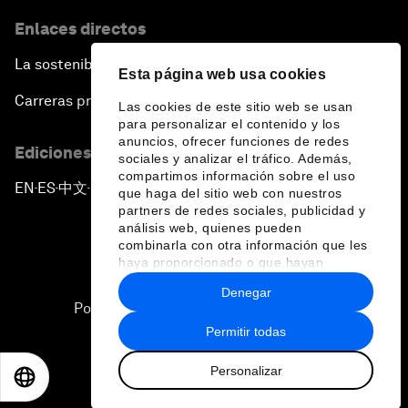
Enlaces directos
La sostenibilidad en el Foro
Esta página web usa cookies
Carreras profesionales
Las cookies de este sitio web se usan
para personalizar el contenido y los
anuncios, ofrecer funciones de redes
Ediciones en otros idiomas
sociales y analizar el tráfico. Además,
compartimos información sobre el uso
EN
ES
中文
日本語
▪
▪
▪
que haga del sitio web con nuestros
partners de redes sociales, publicidad y
análisis web, quienes pueden
combinarla con otra información que les
haya proporcionado o que hayan
recopilado a partir del uso que haya
Denegar
hecho de sus servicios.
Política de privacidad y normas de uso
Permitir todas
Sitemap
Personalizar
©
2026
Foro Económico Mundial
EN
ES
中文
日本語