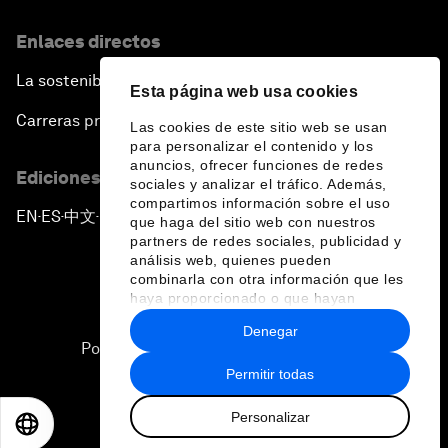
Enlaces directos
La sostenibilidad en el Foro
Esta página web usa cookies
Carreras profesionales
Las cookies de este sitio web se usan
para personalizar el contenido y los
anuncios, ofrecer funciones de redes
Ediciones en otros idiomas
sociales y analizar el tráfico. Además,
compartimos información sobre el uso
EN
ES
中文
日本語
▪
▪
▪
que haga del sitio web con nuestros
partners de redes sociales, publicidad y
análisis web, quienes pueden
combinarla con otra información que les
haya proporcionado o que hayan
recopilado a partir del uso que haya
Denegar
hecho de sus servicios.
Política de privacidad y normas de uso
Permitir todas
Sitemap
Personalizar
©
2026
Foro Económico Mundial
EN
ES
中文
日本語