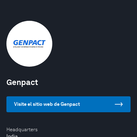
Genpact
Visite el sitio web de Genpact
Headquarters
India