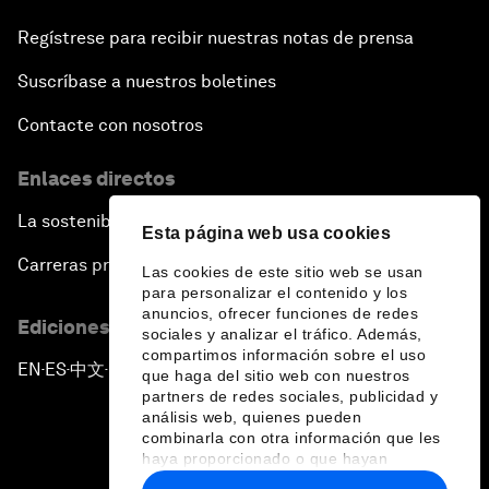
Regístrese para recibir nuestras notas de prensa
Suscríbase a nuestros boletines
Contacte con nosotros
Enlaces directos
La sostenibilidad en el Foro
Esta página web usa cookies
Carreras profesionales
Las cookies de este sitio web se usan
para personalizar el contenido y los
anuncios, ofrecer funciones de redes
Ediciones en otros idiomas
sociales y analizar el tráfico. Además,
compartimos información sobre el uso
EN
ES
中文
日本語
▪
▪
▪
que haga del sitio web con nuestros
partners de redes sociales, publicidad y
análisis web, quienes pueden
combinarla con otra información que les
haya proporcionado o que hayan
recopilado a partir del uso que haya