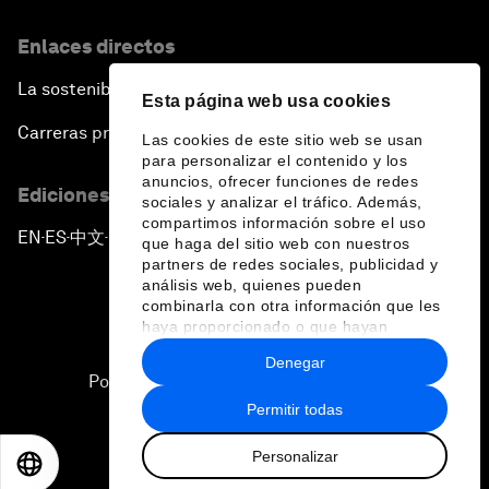
Enlaces directos
La sostenibilidad en el Foro
Esta página web usa cookies
Carreras profesionales
Las cookies de este sitio web se usan
para personalizar el contenido y los
anuncios, ofrecer funciones de redes
Ediciones en otros idiomas
sociales y analizar el tráfico. Además,
compartimos información sobre el uso
EN
ES
中文
日本語
▪
▪
▪
que haga del sitio web con nuestros
partners de redes sociales, publicidad y
análisis web, quienes pueden
combinarla con otra información que les
haya proporcionado o que hayan
recopilado a partir del uso que haya
Denegar
hecho de sus servicios.
Política de privacidad y normas de uso
Permitir todas
Sitemap
Personalizar
©
2026
Foro Económico Mundial
EN
ES
中文
日本語