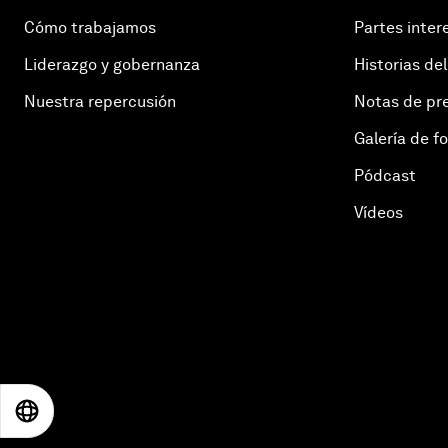
Cómo trabajamos
Partes inter
Liderazgo y gobernanza
Historias del
Nuestra repercusión
Notas de pr
Galería de f
Pódcast
Vídeos
EN
ES
中文
日本語