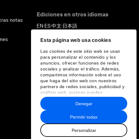
Ediciones en otros idiomas
tras notas
EN
ES
中文
日本語
▪
▪
▪
ines
Esta página web usa cookies
Las cookies de este sitio web se usan
para personalizar el contenido y los
anuncios, ofrecer funciones de redes
sociales y analizar el tráfico. Además,
compartimos información sobre el uso
que haga del sitio web con nuestros
partners de redes sociales, publicidad y
análisis web, quienes pueden
combinarla con otra información que les
Denegar
haya proporcionado o que hayan
recopilado a partir del uso que haya
hecho de sus servicios.
Permitir todas
Personalizar