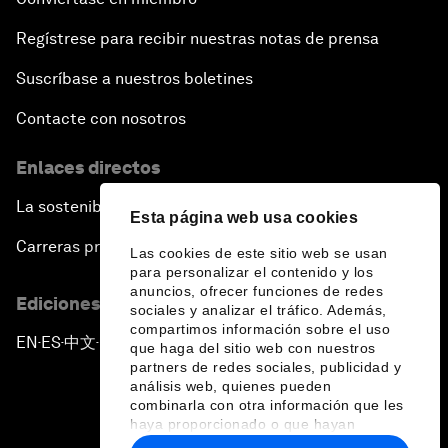
Regístrese para recibir nuestras notas de prensa
Suscríbase a nuestros boletines
Contacte con nosotros
Enlaces directos
La sostenibilidad en el Foro
Esta página web usa cookies
Carreras profesionales
Las cookies de este sitio web se usan
para personalizar el contenido y los
anuncios, ofrecer funciones de redes
Ediciones en otros idiomas
sociales y analizar el tráfico. Además,
compartimos información sobre el uso
EN
ES
中文
日本語
▪
▪
▪
que haga del sitio web con nuestros
partners de redes sociales, publicidad y
análisis web, quienes pueden
combinarla con otra información que les
haya proporcionado o que hayan
recopilado a partir del uso que haya