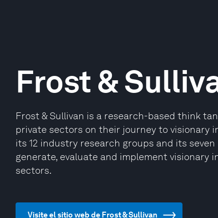
Frost & Sulliv
Frost & Sullivan is a research-based think t
private sectors on their journey to visionary in
its 12 industry research groups and its sev
generate, evaluate and implement visionary i
sectors.
Visite el sitio web de Frost & Sullivan