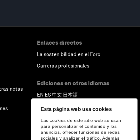
Enlaces directos
La sostenibilidad en el Foro
Carreras profesionales
Ediciones en otros idiomas
tras notas
EN
ES
中文
日本語
▪
▪
▪
ines
Esta página web usa cookies
Las cookies de este sitio web se usan
para personalizar el contenido y los
anuncios, ofrecer funciones de redes
sociales y analizar el tráfico. Además,