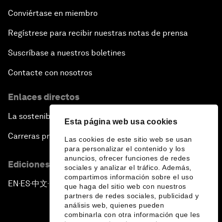
Conviértase en miembro
Regístrese para recibir nuestras notas de prensa
Suscríbase a nuestros boletines
Contacte con nosotros
Enlaces directos
La sostenibilidad en el Foro
Esta página web usa cookies
Carreras profesionales
Las cookies de este sitio web se usan
para personalizar el contenido y los
anuncios, ofrecer funciones de redes
Ediciones en otros idiomas
sociales y analizar el tráfico. Además,
compartimos información sobre el uso
EN
ES
中文
日本語
▪
▪
▪
que haga del sitio web con nuestros
partners de redes sociales, publicidad y
análisis web, quienes pueden
combinarla con otra información que les