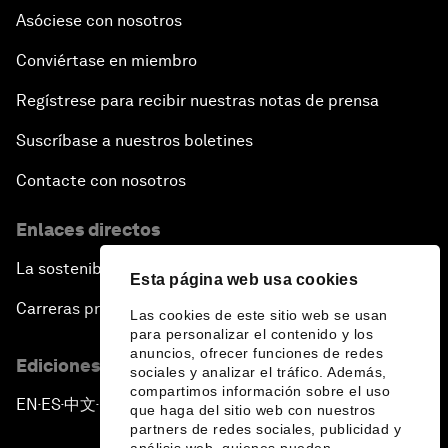
Asóciese con nosotros
Conviértase en miembro
Regístrese para recibir nuestras notas de prensa
Suscríbase a nuestros boletines
Contacte con nosotros
Enlaces directos
La sostenibilidad en el Foro
Esta página web usa cookies
Carreras profesionales
Las cookies de este sitio web se usan
para personalizar el contenido y los
anuncios, ofrecer funciones de redes
Ediciones en otros idiomas
sociales y analizar el tráfico. Además,
compartimos información sobre el uso
EN
ES
中文
日本語
▪
▪
▪
que haga del sitio web con nuestros
partners de redes sociales, publicidad y