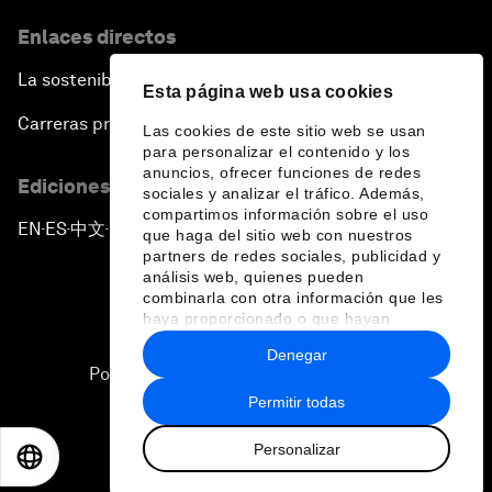
Enlaces directos
La sostenibilidad en el Foro
Esta página web usa cookies
Carreras profesionales
Las cookies de este sitio web se usan
para personalizar el contenido y los
anuncios, ofrecer funciones de redes
Ediciones en otros idiomas
sociales y analizar el tráfico. Además,
compartimos información sobre el uso
EN
ES
中文
日本語
▪
▪
▪
que haga del sitio web con nuestros
partners de redes sociales, publicidad y
análisis web, quienes pueden
combinarla con otra información que les
haya proporcionado o que hayan
recopilado a partir del uso que haya
Denegar
hecho de sus servicios.
Política de privacidad y normas de uso
Permitir todas
Sitemap
Personalizar
©
2026
Foro Económico Mundial
EN
ES
中文
日本語