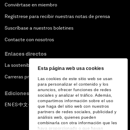
Conviértase en miembro
Regístrese para recibir nuestras notas de prensa
Suscríbase a nuestros boletines
Contacte con nosotros
Enlaces directos
La sostenibilidad en el Foro
Esta página web usa cookies
Carreras profesionales
Las cookies de este sitio web se usan
para personalizar el contenido y los
anuncios, ofrecer funciones de redes
Ediciones en otros idiomas
sociales y analizar el tráfico. Además,
compartimos información sobre el uso
EN
ES
中文
日本語
▪
▪
▪
que haga del sitio web con nuestros
partners de redes sociales, publicidad y
análisis web, quienes pueden
combinarla con otra información que les
haya proporcionado o que hayan