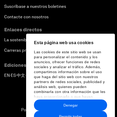
Suscríbase a nuestros boletines
Contacte con nosotros
Enlaces directos
La sostenibilidad en el Foro
Esta página web usa cookies
Carreras profesionales
Las cookies de este sitio web se usan
para personalizar el contenido y los
anuncios, ofrecer funciones de redes
Ediciones en otros idiomas
sociales y analizar el tráfico. Además,
compartimos información sobre el uso
EN
ES
中文
日本語
▪
▪
▪
que haga del sitio web con nuestros
partners de redes sociales, publicidad y
análisis web, quienes pueden
combinarla con otra información que les
haya proporcionado o que hayan
recopilado a partir del uso que haya
Denegar
hecho de sus servicios.
Política de privacidad y normas de uso
Permitir todas