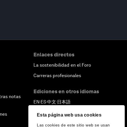
Enlaces directos
La sostenibilidad en el Foro
Carreras profesionales
Ediciones en otros idiomas
tras notas
EN
ES
中文
日本語
▪
▪
▪
ines
Esta página web usa cookies
Las cookies de este sitio web se usan