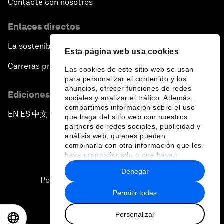
Contacte con nosotros
Enlaces directos
La sostenibilidad en el Foro
Esta página web usa cookies
Carreras profesionales
Las cookies de este sitio web se usan
para personalizar el contenido y los
anuncios, ofrecer funciones de redes
Ediciones en otros idiomas
sociales y analizar el tráfico. Además,
compartimos información sobre el uso
EN
ES
中文
日本語
▪
▪
▪
que haga del sitio web con nuestros
partners de redes sociales, publicidad y
análisis web, quienes pueden
combinarla con otra información que les
haya proporcionado o que hayan
recopilado a partir del uso que haya
Denegar
hecho de sus servicios.
Política de privacidad y normas de uso
Permitir todas
Sitemap
Personalizar
©
2026
Foro Económico Mundial
EN
ES
中文
日本語