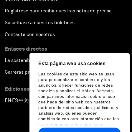
Regístrese para recibir nuestras notas de prensa
Suscríbase a nuestros boletines
Contacte con nosotros
Enlaces directos
La sostenibilidad en el Foro
Esta página web usa cookies
Carreras profesionales
Las cookies de este sitio web se usan
para personalizar el contenido y los
anuncios, ofrecer funciones de redes
Ediciones en otros idiomas
sociales y analizar el tráfico. Además,
compartimos información sobre el uso
EN
ES
中文
日本語
▪
▪
▪
que haga del sitio web con nuestros
partners de redes sociales, publicidad y
análisis web, quienes pueden
combinarla con otra información que les
haya proporcionado o que hayan
recopilado a partir del uso que haya