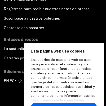
Regístrese para recibir nuestras notas de prensa
Suscríbase a nuestros boletines
Contacte con nosotros
Enlaces directos
La sostenibilidad en el Foro
Esta página web usa cookies
Carreras profesionales
Las cookies de este sitio web se usan
para personalizar el contenido y los
anuncios, ofrecer funciones de redes
Ediciones en otros idiomas
sociales y analizar el tráfico. Además,
compartimos información sobre el uso
EN
ES
中文
日本語
▪
▪
▪
que haga del sitio web con nuestros
partners de redes sociales, publicidad y
análisis web, quienes pueden
combinarla con otra información que les
haya proporcionado o que hayan
recopilado a partir del uso que haya