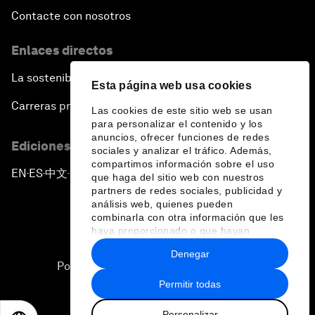
Contacte con nosotros
Enlaces directos
La sostenibilidad en el Foro
Esta página web usa cookies
Carreras profesionales
Las cookies de este sitio web se usan
para personalizar el contenido y los
anuncios, ofrecer funciones de redes
Ediciones en otros idiomas
sociales y analizar el tráfico. Además,
compartimos información sobre el uso
EN
ES
中文
日本語
▪
▪
▪
que haga del sitio web con nuestros
partners de redes sociales, publicidad y
análisis web, quienes pueden
combinarla con otra información que les
haya proporcionado o que hayan
recopilado a partir del uso que haya
Denegar
hecho de sus servicios.
Política de privacidad y normas de uso
Permitir todas
Sitemap
Personalizar