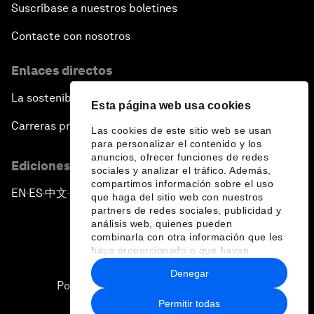
Suscríbase a nuestros boletines
Contacte con nosotros
Enlaces directos
La sostenibilidad en el Foro
Esta página web usa cookies
Carreras profesionales
Las cookies de este sitio web se usan
para personalizar el contenido y los
anuncios, ofrecer funciones de redes
Ediciones en otros idiomas
sociales y analizar el tráfico. Además,
compartimos información sobre el uso
EN
ES
中文
日本語
▪
▪
▪
que haga del sitio web con nuestros
partners de redes sociales, publicidad y
análisis web, quienes pueden
combinarla con otra información que les
haya proporcionado o que hayan
recopilado a partir del uso que haya
Denegar
hecho de sus servicios.
Política de privacidad y normas de uso
Permitir todas
Sitemap