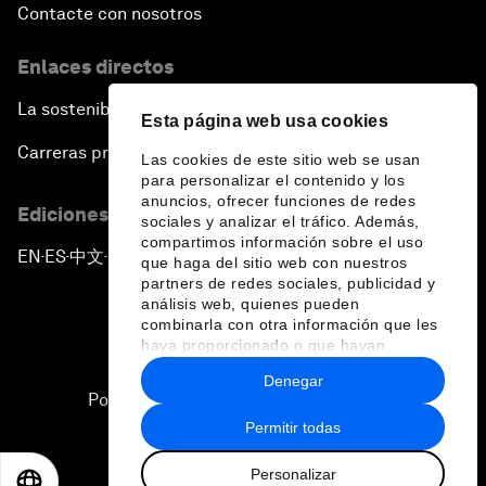
Contacte con nosotros
Enlaces directos
La sostenibilidad en el Foro
Esta página web usa cookies
Carreras profesionales
Las cookies de este sitio web se usan
para personalizar el contenido y los
anuncios, ofrecer funciones de redes
Ediciones en otros idiomas
sociales y analizar el tráfico. Además,
compartimos información sobre el uso
EN
ES
中文
日本語
▪
▪
▪
que haga del sitio web con nuestros
partners de redes sociales, publicidad y
análisis web, quienes pueden
combinarla con otra información que les
haya proporcionado o que hayan
recopilado a partir del uso que haya
Denegar
hecho de sus servicios.
Política de privacidad y normas de uso
Permitir todas
Sitemap
Personalizar
©
2026
Foro Económico Mundial
EN
ES
中文
日本語