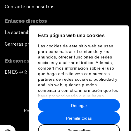
Contacte con nosotros
Enlaces directos
La sostenibilidad en el Foro
Esta página web usa cookies
Carreras profesionales
Las cookies de este sitio web se usan
para personalizar el contenido y los
anuncios, ofrecer funciones de redes
Ediciones en otros idiomas
sociales y analizar el tráfico. Además,
compartimos información sobre el uso
EN
ES
中文
日本語
▪
▪
▪
que haga del sitio web con nuestros
partners de redes sociales, publicidad y
análisis web, quienes pueden
combinarla con otra información que les
haya proporcionado o que hayan
recopilado a partir del uso que haya
Denegar
hecho de sus servicios.
Política de privacidad y normas de uso
Permitir todas
Sitemap
Personalizar