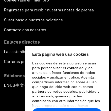
Conviértase en miembro
Regístrese para recibir nuestras notas de prensa
Suscríbase a nuestros boletines
Contacte con nosotros
Enlaces directos
La sostenibilidad en el Foro
Esta página web usa cookies
Carreras profesionales
Las cookies de este sitio web se usan
para personalizar el contenido y los
anuncios, ofrecer funciones de redes
Ediciones en otros idiomas
sociales y analizar el tráfico. Además,
compartimos información sobre el uso
EN
ES
中文
日本語
▪
▪
▪
que haga del sitio web con nuestros
partners de redes sociales, publicidad y
análisis web, quienes pueden
combinarla con otra información que les
haya proporcionado o que hayan
recopilado a partir del uso que haya