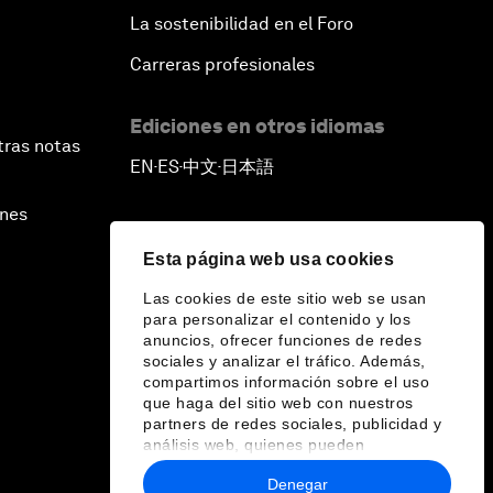
La sostenibilidad en el Foro
Carreras profesionales
Ediciones en otros idiomas
tras notas
EN
ES
中文
日本語
▪
▪
▪
ines
Esta página web usa cookies
Las cookies de este sitio web se usan
para personalizar el contenido y los
anuncios, ofrecer funciones de redes
sociales y analizar el tráfico. Además,
compartimos información sobre el uso
que haga del sitio web con nuestros
partners de redes sociales, publicidad y
análisis web, quienes pueden
combinarla con otra información que les
Denegar
haya proporcionado o que hayan