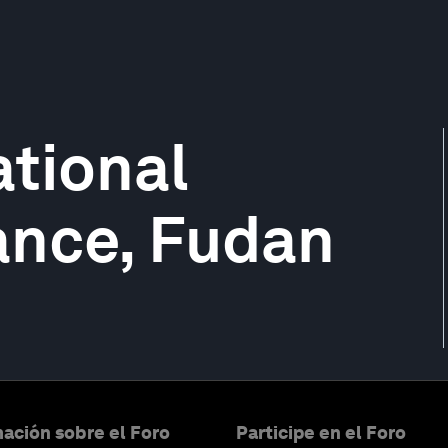
ational
ance, Fudan
ación sobre el Foro
Participe en el Foro