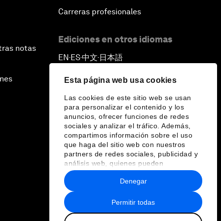
Carreras profesionales
Ediciones en otros idiomas
tras notas
EN
ES
中文
日本語
▪
▪
▪
ines
Esta página web usa cookies
Las cookies de este sitio web se usan
para personalizar el contenido y los
anuncios, ofrecer funciones de redes
sociales y analizar el tráfico. Además,
compartimos información sobre el uso
que haga del sitio web con nuestros
partners de redes sociales, publicidad y
análisis web, quienes pueden
combinarla con otra información que les
Denegar
haya proporcionado o que hayan
recopilado a partir del uso que haya
hecho de sus servicios.
Permitir todas