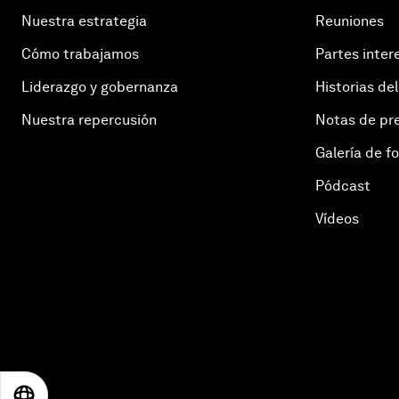
Nuestra estrategia
Reuniones
Cómo trabajamos
Partes inter
Liderazgo y gobernanza
Historias del
Nuestra repercusión
Notas de pr
Galería de f
Pódcast
Vídeos
EN
ES
中文
日本語