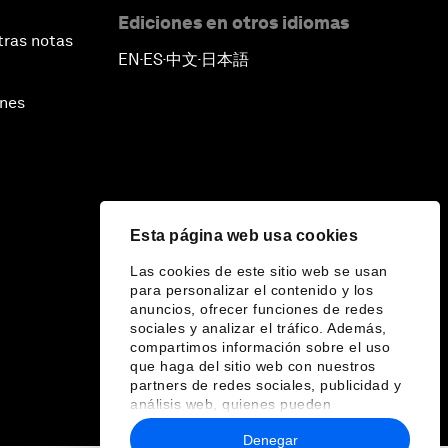
Ediciones en otros idiomas
tras notas
EN
ES
中文
日本語
▪
▪
▪
ines
Esta página web usa cookies
Las cookies de este sitio web se usan
para personalizar el contenido y los
anuncios, ofrecer funciones de redes
sociales y analizar el tráfico. Además,
compartimos información sobre el uso
que haga del sitio web con nuestros
partners de redes sociales, publicidad y
análisis web, quienes pueden
combinarla con otra información que les
Denegar
haya proporcionado o que hayan