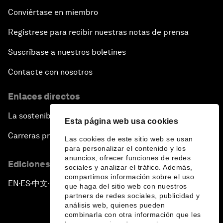
Conviértase en miembro
Regístrese para recibir nuestras notas de prensa
Suscríbase a nuestros boletines
Contacte con nosotros
Enlaces directos
La sostenibilidad en el Foro
Esta página web usa cookies
Carreras profesionales
Las cookies de este sitio web se usan
para personalizar el contenido y los
anuncios, ofrecer funciones de redes
Ediciones en otros idiomas
sociales y analizar el tráfico. Además,
compartimos información sobre el uso
EN
ES
中文
日本語
▪
▪
▪
que haga del sitio web con nuestros
partners de redes sociales, publicidad y
análisis web, quienes pueden
combinarla con otra información que les