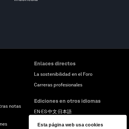
Enlaces directos
La sostenibilidad en el Foro
Carreras profesionales
Ediciones en otros idiomas
tras notas
EN
ES
中文
日本語
▪
▪
▪
ines
Esta página web usa cookies