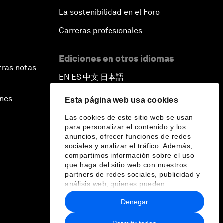
La sostenibilidad en el Foro
Carreras profesionales
Ediciones en otros idiomas
tras notas
EN
ES
中文
日本語
▪
▪
▪
ines
Esta página web usa cookies
Las cookies de este sitio web se usan
para personalizar el contenido y los
anuncios, ofrecer funciones de redes
sociales y analizar el tráfico. Además,
compartimos información sobre el uso
que haga del sitio web con nuestros
partners de redes sociales, publicidad y
análisis web, quienes pueden
combinarla con otra información que les
Denegar
haya proporcionado o que hayan
recopilado a partir del uso que haya
hecho de sus servicios.
Permitir todas